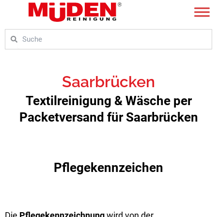
Zum
Inhalt
springen
Suche
Suche
Saarbrücken
Textilreinigung & Wäsche per
Packetversand für Saarbrücken
Pflegekennzeichen
Die
Pflegekennzeichnung
wird von der