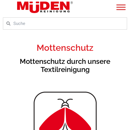
Zum
Inhalt
springen
Suche
Suche
Mottenschutz
Mottenschutz durch unsere
Textilreinigung